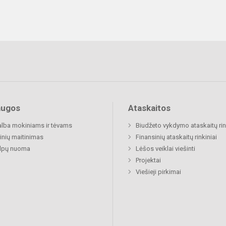
augos
Ataskaitos
lba mokiniams ir tėvams
Biudžeto vykdymo ataskaitų rin
nių maitinimas
Finansinių ataskaitų rinkiniai
alpų nuoma
Lėšos veiklai viešinti
Projektai
Viešieji pirkimai