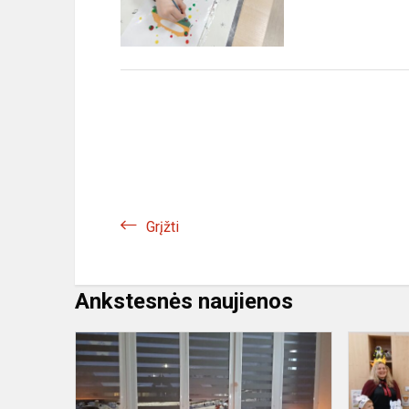
Grįžti
Ankstesnės naujienos
Sausio
13-
oji
–