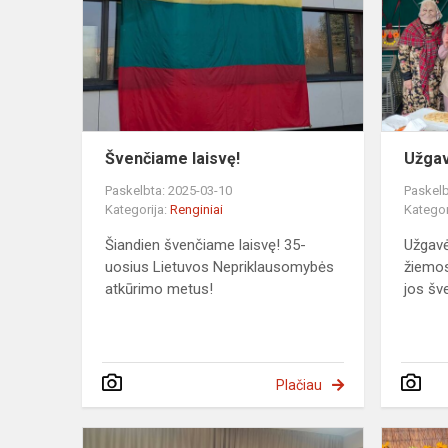
Švenčiame laisvę!
Užgav
Paskelbta: 2025-03-10
Paskelb
Kategorija:
Renginiai
Kategor
Šiandien švenčiame laisvę! 35-
Užgavė
uosius Lietuvos Nepriklausomybės
žiemos
atkūrimo metus!
jos šv
Plačiau
Svečiuose