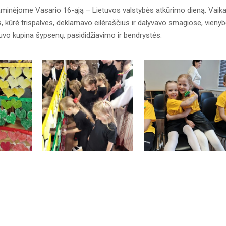
paminėjome Vasario 16-ąją – Lietuvos valstybės atkūrimo dieną. Vaika
, kūrė trispalves, deklamavo eilėraščius ir dalyvavo smagiose, vieny
uvo kupina šypsenų, pasididžiavimo ir bendrystės.