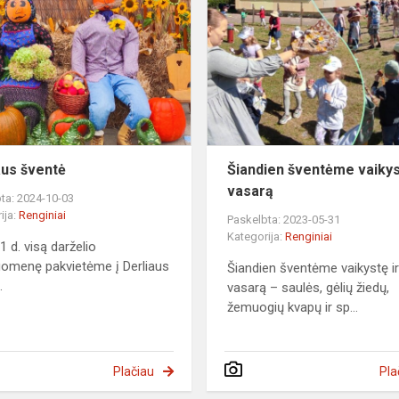
šventė
aus šventė
Šiandien šventėme vaikys
vasarą
ta: 2024-10-03
ija:
Renginiai
Paskelbta: 2023-05-31
Kategorija:
Renginiai
1 d. visą darželio
omenę pakvietėme į Derliaus
Šiandien šventėme vaikystę i
.
vasarą – saulės, gėlių žiedų,
žemuogių kvapų ir sp...
Plačiau
Pla