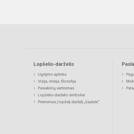
Lopšelis-darželis
Pasl
Ugdymo aplinka
Paga
Vizija, misija, filosofija
Moki
Pasiekimų vertinimas
Pat
Lopšelio-darželio simboliai
Priėmimas į lopšelį-darželį „Saulutė“