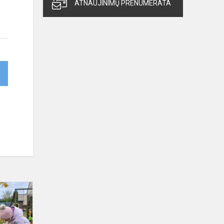
ATNAUJINIMŲ PRENUMERATA
Kūrybinės
raiškos
savaitė
„Kuriu