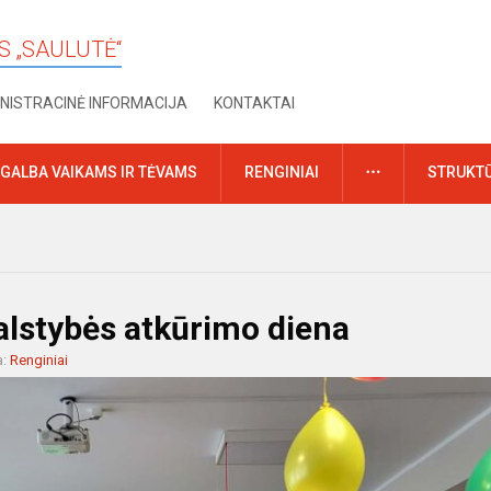
S „SAULUTĖ“
NISTRACINĖ INFORMACIJA
KONTAKTAI
DAUGIAU
GALBA VAIKAMS IR TĖVAMS
RENGINIAI
STRUKTŪ
valstybės atkūrimo diena
a:
Renginiai