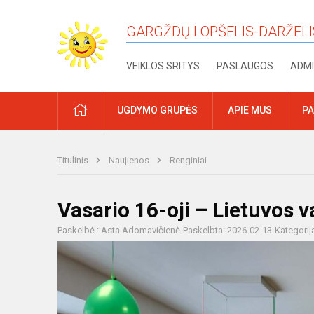
GARGŽDŲ LOPŠELIS-DARŽELI
VEIKLOS SRITYS
PASLAUGOS
ADMI
PRADŽIA
UGDYMO GRUPĖS
APIE MUS
PA
Titulinis
Naujienos
Renginiai
Vasario 16-oji – Lietuvos 
Paskelbė : Asta Adomavičienė
Paskelbta: 2026-02-13
Kategorij