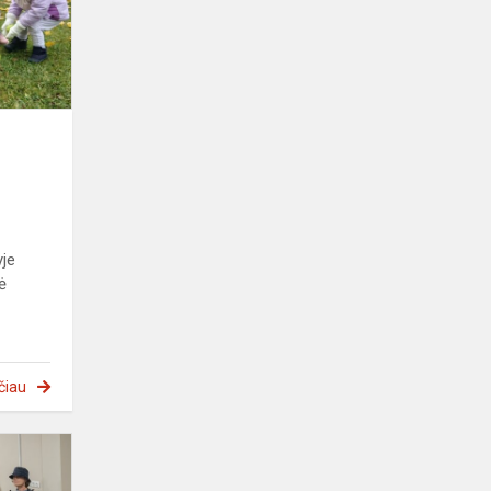
mandalą“!
ė
yje
ė
čiau
Saugaus
eismo