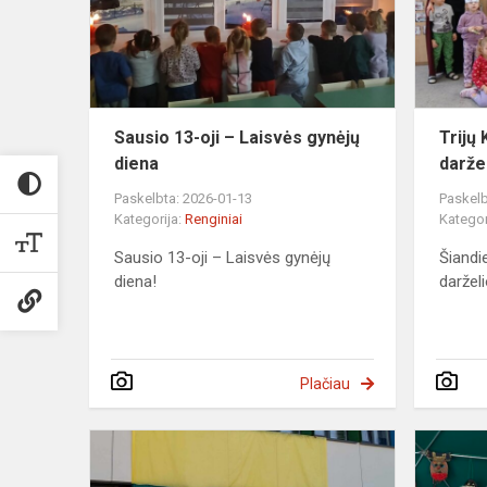
Laisvės
gynėjų
diena
Sausio 13-oji – Laisvės gynėjų
Trijų
diena
darže
Paskelbta: 2026-01-13
Paskelb
Kategorija:
Renginiai
Kategor
Sausio 13-oji – Laisvės gynėjų
Šiandie
diena!
daržel
Plačiau
Švenčiame
laisvę!