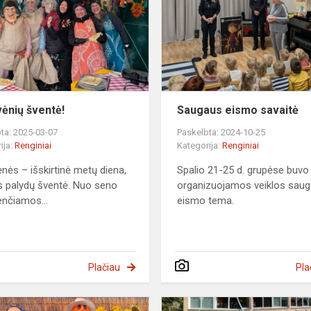
ėnių šventė!
Saugaus eismo savaitė
ta: 2025-03-07
Paskelbta: 2024-10-25
ija:
Renginiai
Kategorija:
Renginiai
nės – išskirtinė metų diena,
Spalio 21-25 d. grupėse buvo
 palydų šventė. Nuo seno
organizuojamos veiklos sau
enčiamos...
eismo tema.
Plačiau
Pla
Derliaus