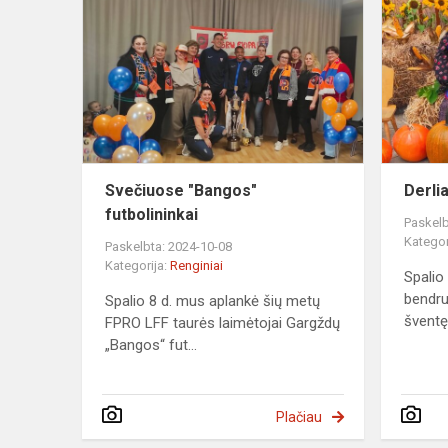
"Bangos"
futbolininkai
Svečiuose "Bangos"
Derli
futbolininkai
Paskelb
Kategor
Paskelbta: 2024-10-08
Kategorija:
Renginiai
Spalio 
bendru
Spalio 8 d. mus aplankė šių metų
šventę
FPRO LFF taurės laimėtojai Gargždų
„Bangos“ fut...
Plačiau