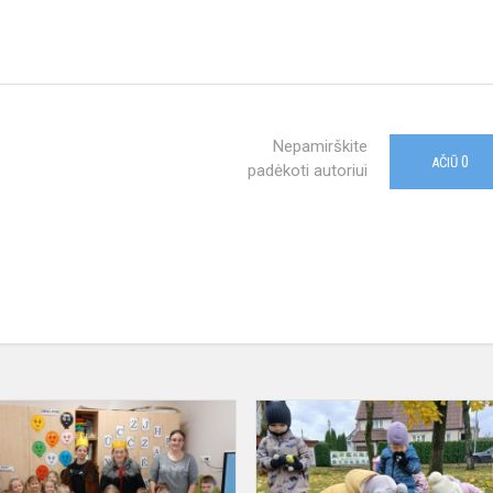
Nepamirškite
0
AČIŪ
padėkoti autoriui
Trijų
Karalių
apsilankymas
darželyje