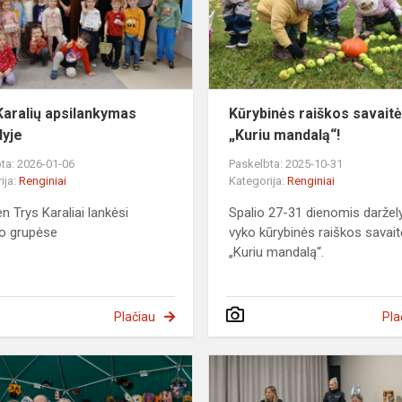
 Karalių apsilankymas
Kūrybinės raiškos savait
lyje
„Kuriu mandalą“!
ta: 2026-01-06
Paskelbta: 2025-10-31
ija:
Renginiai
Kategorija:
Renginiai
n Trys Karaliai lankėsi
Spalio 27-31 dienomis daržel
io grupėse
vyko kūrybinės raiškos savait
„Kuriu mandalą“.
Plačiau
Pla
Užgavėnių
šventė!