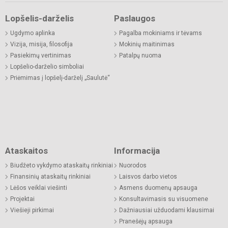
Lopšelis-darželis
Paslaugos
Ugdymo aplinka
Pagalba mokiniams ir tėvams
Vizija, misija, filosofija
Mokinių maitinimas
Pasiekimų vertinimas
Patalpų nuoma
Lopšelio-darželio simboliai
Priėmimas į lopšelį-darželį „Saulutė“
Ataskaitos
Informacija
Biudžeto vykdymo ataskaitų rinkiniai
Nuorodos
Finansinių ataskaitų rinkiniai
Laisvos darbo vietos
Lėšos veiklai viešinti
Asmens duomenų apsauga
Projektai
Konsultavimasis su visuomene
Viešieji pirkimai
Dažniausiai užduodami klausimai
Pranešėjų apsauga