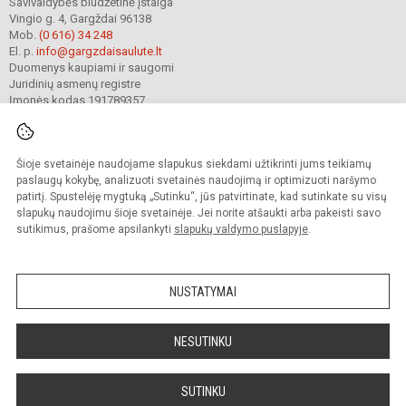
Savivaldybės biudžetinė įstaiga
Vingio g. 4, Gargždai 96138
Mob.
(0 616) 34 248
El. p.
info@gargzdaisaulute.lt
Duomenys kaupiami ir saugomi
Juridinių asmenų registre
Įmonės kodas 191789357
Šioje svetainėje naudojame slapukus siekdami užtikrinti jums teikiamų
© 2023. Gargždų lopšelis-darželis „Saulutė“. Visos teisės saugomos.
Kopijuoti turinį be raštiško įstaigos administracijos sutikimo griežtai draudžiama.
paslaugų kokybę, analizuoti svetainės naudojimą ir optimizuoti naršymo
patirtį. Spustelėję mygtuką „Sutinku“, jūs patvirtinate, kad sutinkate su visų
Prieinamumo paraiška
Slapukų valdymas
slapukų naudojimu šioje svetainėje. Jei norite atšaukti arba pakeisti savo
sutikimus, prašome apsilankyti
slapukų valdymo puslapyje
.
Sumanus būdas atnaujinti
mokyklos interneto
svetainę
NUSTATYMAI
NESUTINKU
SUTINKU