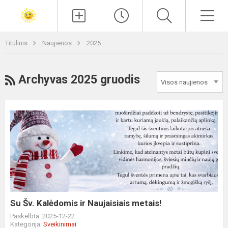
Paieška
Men
Titulinis
Naujienos
2025
RSS
Archyvas 2025 gruodis
Su
Šv.
Kalėdomis
ir
Naujaisiais
metais!
Su Šv. Kalėdomis ir Naujaisiais metais!
Paskelbta: 2025-12-22
Kategorija:
Sveikinimai