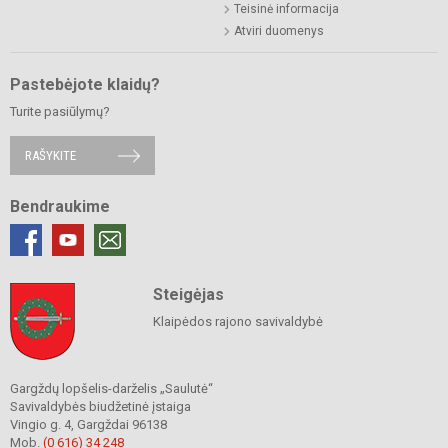
Teisinė informacija
Atviri duomenys
Pastebėjote klaidų?
Turite pasiūlymų?
RAŠYKITE
Bendraukime
Steigėjas
Klaipėdos rajono savivaldybė
Gargždų lopšelis-darželis „Saulutė“
Savivaldybės biudžetinė įstaiga
Vingio g. 4, Gargždai 96138
Mob.
(0 616) 34 248