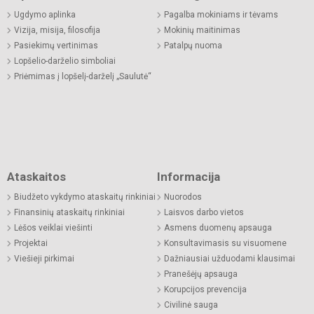
Ugdymo aplinka
Pagalba mokiniams ir tėvams
Vizija, misija, filosofija
Mokinių maitinimas
Pasiekimų vertinimas
Patalpų nuoma
Lopšelio-darželio simboliai
Priėmimas į lopšelį-darželį „Saulutė“
Ataskaitos
Informacija
Biudžeto vykdymo ataskaitų rinkiniai
Nuorodos
Finansinių ataskaitų rinkiniai
Laisvos darbo vietos
Lėšos veiklai viešinti
Asmens duomenų apsauga
Projektai
Konsultavimasis su visuomene
Viešieji pirkimai
Dažniausiai užduodami klausimai
Pranešėjų apsauga
Korupcijos prevencija
Civilinė sauga