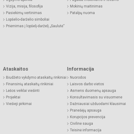
Vizija, misija, filosofija
Mokinių maitinimas
Pasiekimų vertinimas
Patalpų nuoma
Lopšelio-darželio simboliai
Priėmimas į lopšelį-darželį „Saulutė“
Ataskaitos
Informacija
Biudžeto vykdymo ataskaitų rinkiniai
Nuorodos
Finansinių ataskaitų rinkiniai
Laisvos darbo vietos
Lėšos veiklai viešinti
Asmens duomenų apsauga
Projektai
Konsultavimasis su visuomene
Viešieji pirkimai
Dažniausiai užduodami klausimai
Pranešėjų apsauga
Korupcijos prevencija
Civilinė sauga
Teisinė informacija