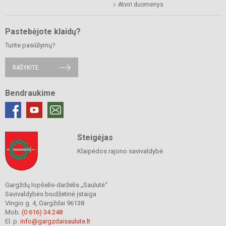
Atviri duomenys
Pastebėjote klaidų?
Turite pasiūlymų?
RAŠYKITE
Bendraukime
Steigėjas
Klaipėdos rajono savivaldybė
Gargždų lopšelis-darželis „Saulutė“
Savivaldybės biudžetinė įstaiga
Vingio g. 4, Gargždai 96138
Mob.
(0 616) 34 248
El. p.
info@gargzdaisaulute.lt