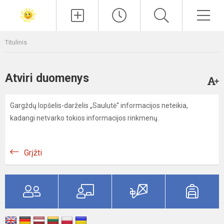
Paieška
Men
Titulinis
Atviri duomenys
Gargždų lopšelis-darželis „Saulutė“ informacijos neteikia,
kadangi netvarko tokios informacijos rinkmenų.
Grįžti