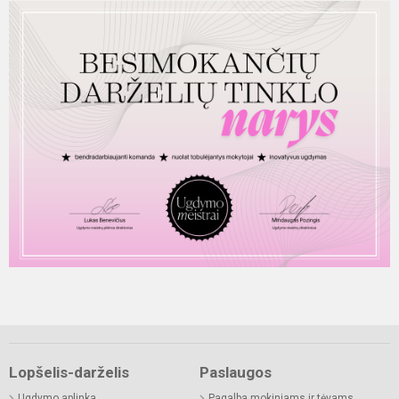
Lopšelis-darželis
Paslaugos
Ugdymo aplinka
Pagalba mokiniams ir tėvams