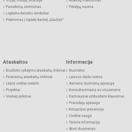
Vizija, misija, filosofija
Mokinių maitinimas
Pasiekimų vertinimas
Patalpų nuoma
Lopšelio-darželio simboliai
Priėmimas į lopšelį-darželį „Saulutė“
Ataskaitos
Informacija
Biudžeto vykdymo ataskaitų rinkiniai
Nuorodos
Finansinių ataskaitų rinkiniai
Laisvos darbo vietos
Lėšos veiklai viešinti
Asmens duomenų apsauga
Projektai
Konsultavimasis su visuomene
Viešieji pirkimai
Dažniausiai užduodami klausimai
Pranešėjų apsauga
Korupcijos prevencija
Civilinė sauga
Teisinė informacija
Atviri duomenys