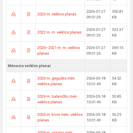
2026-01-27
550.81
2023 m. veiklos planas
09:01:26
KB
2026-01-27
523.37
2022 m. m. veiklos planas
09:01:26
KB
2020–2021 m. m. veiklos
2026-01-27
369.15
planas
09:01:26
KB
Mėnesio veiklos planai
2026 m. gegužės mėn.
2026-05-18
54.52
veiklos planas
10:01:49
KB
2026 m. balandžio mėn.
2026-05-18
55.85
veiklos planas
10:01:49
KB
2026 m. kovo mėn. veiklos
2026-05-18
56.25
planas
10:01:49
KB
2026 m. vasario mėn.
2026-05-18