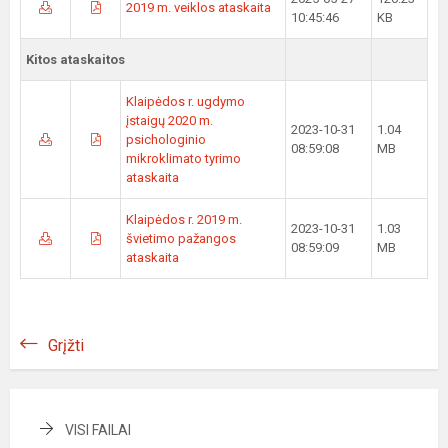
2019 m. veiklos ataskaita
10:45:46
KB
Kitos ataskaitos
Klaipėdos r. ugdymo
įstaigų 2020 m.
2023-10-31
1.04
psichologinio
08:59:08
MB
mikroklimato tyrimo
ataskaita
Klaipėdos r. 2019 m.
2023-10-31
1.03
švietimo pažangos
08:59:09
MB
ataskaita
Grįžti
VISI FAILAI