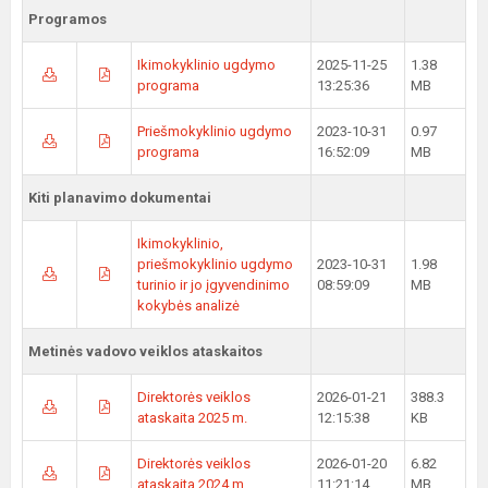
Programos
Ikimokyklinio ugdymo
2025-11-25
1.38
programa
13:25:36
MB
Priešmokyklinio ugdymo
2023-10-31
0.97
programa
16:52:09
MB
Kiti planavimo dokumentai
Ikimokyklinio,
priešmokyklinio ugdymo
2023-10-31
1.98
turinio ir jo įgyvendinimo
08:59:09
MB
kokybės analizė
Metinės vadovo veiklos ataskaitos
Direktorės veiklos
2026-01-21
388.3
ataskaita 2025 m.
12:15:38
KB
Direktorės veiklos
2026-01-20
6.82
ataskaita 2024 m.
11:21:14
MB