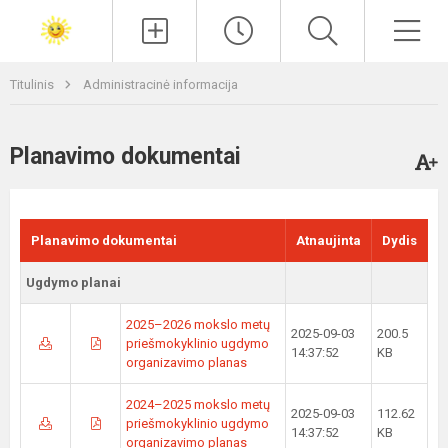
Paieška
Men
Titulinis
Administracinė informacija
Planavimo dokumentai
Planavimo dokumentai
Atnaujinta
Dydis
Ugdymo planai
2025–2026 mokslo metų
2025-09-03
200.5
priešmokyklinio ugdymo
14:37:52
KB
organizavimo planas
2024–2025 mokslo metų
2025-09-03
112.62
priešmokyklinio ugdymo
14:37:52
KB
organizavimo planas