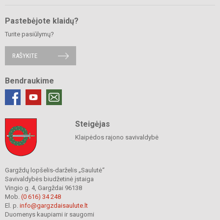
Pastebėjote klaidų?
Turite pasiūlymų?
RAŠYKITE
Bendraukime
Steigėjas
Klaipėdos rajono savivaldybė
Gargždų lopšelis-darželis „Saulutė“
Savivaldybės biudžetinė įstaiga
Vingio g. 4, Gargždai 96138
Mob.
(0 616) 34 248
El. p.
info@gargzdaisaulute.lt
Duomenys kaupiami ir saugomi