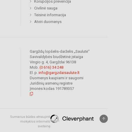
Korupcijos prevencija
Civilinė sauga
Teisinė informacija
Atviri duomenys
Gargždų lopšelis-darželis „Saulutė“
Savivaldybės biudžetinė įstaiga
Vingio g. 4, Gargždai 96138
Mob.
(0 616) 34 248
El. p.
info@gargzdaisaulute.lt
Duomenys kaupiami ir saugomi
Juridinių asmenų registre
Įmonės kodas 191789357
Sumanus būdas atnaujinti
mokyklos interneto
svetainę