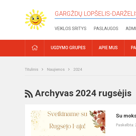
GARGŽDŲ LOPŠELIS-DARŽELI
VEIKLOS SRITYS
PASLAUGOS
ADMI
PRADŽIA
UGDYMO GRUPĖS
APIE MUS
PA
Titulinis
Naujienos
2024
RSS
Archyvas 2024 rugsėjis
Su
Su moksl
mokslo
Paskelbta:
ir
žinių