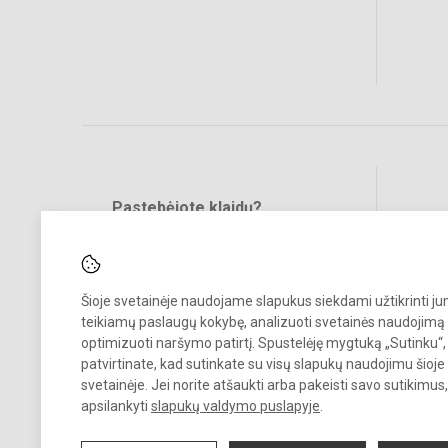
Pastebėjote klaidų?
Bend
Turite pasiūlymų?
RAŠYKITE
Šioje svetainėje naudojame slapukus siekdami užtikrinti j
teikiamų paslaugų kokybę, analizuoti svetainės naudojimą 
optimizuoti naršymo patirtį. Spustelėję mygtuką „Sutinku“,
patvirtinate, kad sutinkate su visų slapukų naudojimu šioje
svetainėje. Jei norite atšaukti arba pakeisti savo sutikimu
© 2023. Gargždų lopšelis-darželis „Saulutė“. Visos teisės saugomos.
apsilankyti
slapukų valdymo puslapyje
.
Kopijuoti turinį be raštiško įstaigos administracijos sutikimo griežtai
draudžiama.