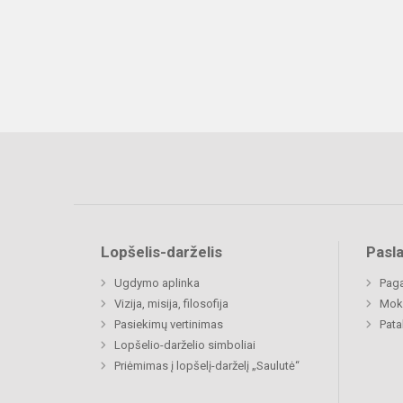
Lopšelis-darželis
Pasl
Ugdymo aplinka
Paga
Vizija, misija, filosofija
Moki
Pasiekimų vertinimas
Pat
Lopšelio-darželio simboliai
Priėmimas į lopšelį-darželį „Saulutė“