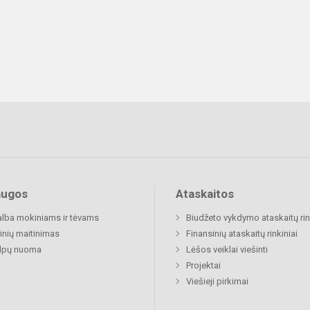
augos
Ataskaitos
lba mokiniams ir tėvams
Biudžeto vykdymo ataskaitų rin
nių maitinimas
Finansinių ataskaitų rinkiniai
alpų nuoma
Lėšos veiklai viešinti
Projektai
Viešieji pirkimai