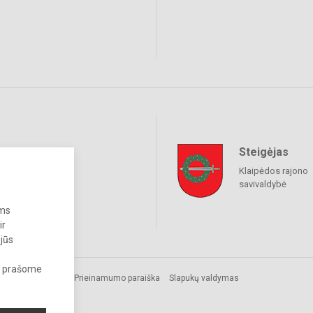
Steigėjas
raukime
Klaipėdos rajono
savivaldybė
ums
ir
 jūs
s, prašome
Prieinamumo paraiška
Slapukų valdymas