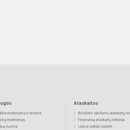
augos
Ataskaitos
lba mokiniams ir tėvams
Biudžeto vykdymo ataskaitų rin
nių maitinimas
Finansinių ataskaitų rinkiniai
alpų nuoma
Lėšos veiklai viešinti