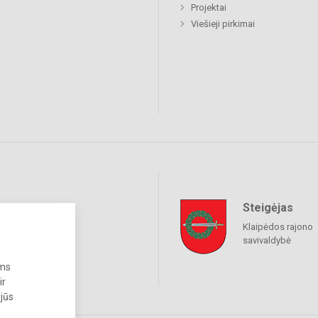
Projektai
Viešieji pirkimai
Steigėjas
raukime
Klaipėdos rajono
savivaldybė
ums
ir
 jūs