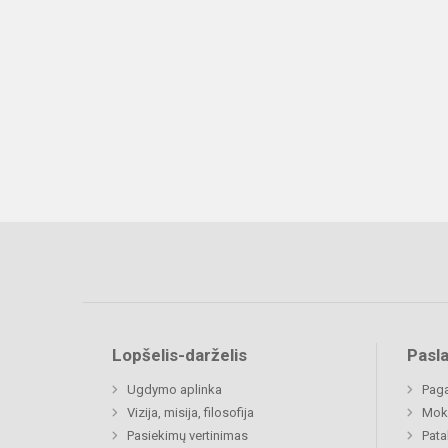
Lopšelis-darželis
Pasl
Ugdymo aplinka
Paga
Vizija, misija, filosofija
Moki
Pasiekimų vertinimas
Pat