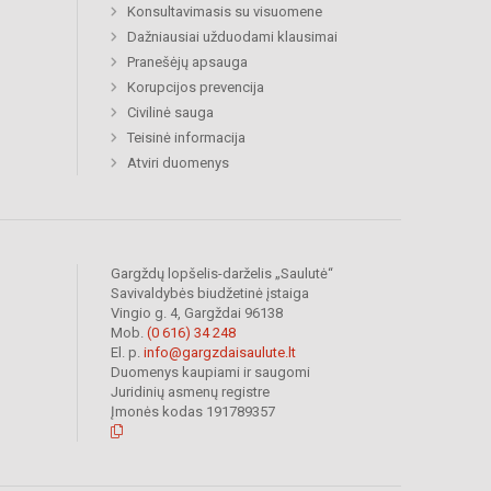
Konsultavimasis su visuomene
Dažniausiai užduodami klausimai
Pranešėjų apsauga
Korupcijos prevencija
Civilinė sauga
Teisinė informacija
Atviri duomenys
Gargždų lopšelis-darželis „Saulutė“
Savivaldybės biudžetinė įstaiga
Vingio g. 4, Gargždai 96138
Mob.
(0 616) 34 248
El. p.
info@gargzdaisaulute.lt
Duomenys kaupiami ir saugomi
Juridinių asmenų registre
Įmonės kodas 191789357