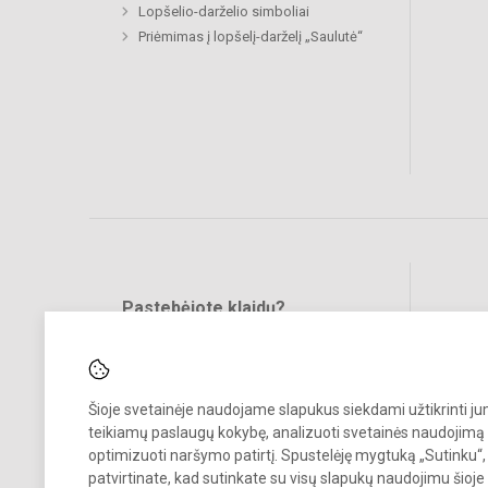
Lopšelio-darželio simboliai
Priėmimas į lopšelį-darželį „Saulutė“
Pastebėjote klaidų?
Bend
Turite pasiūlymų?
RAŠYKITE
Šioje svetainėje naudojame slapukus siekdami užtikrinti j
teikiamų paslaugų kokybę, analizuoti svetainės naudojimą 
optimizuoti naršymo patirtį. Spustelėję mygtuką „Sutinku“,
patvirtinate, kad sutinkate su visų slapukų naudojimu šioje