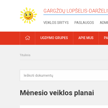
GARGŽDŲ LOPŠELIS-DARŽELI
VEIKLOS SRITYS
PASLAUGOS
ADMI
PRADŽIA
UGDYMO GRUPĖS
APIE MUS
PA
Titulinis
Mėnesio veiklos planai