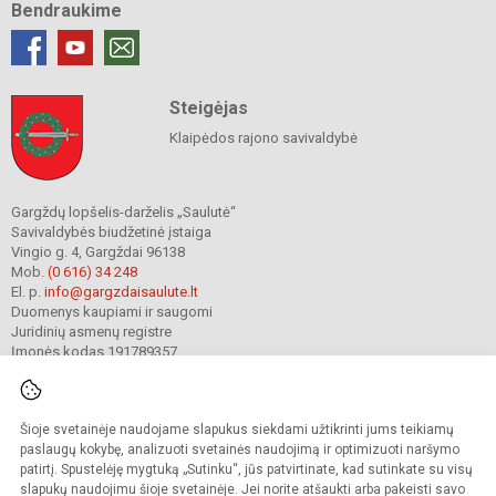
Bendraukime
Steigėjas
Klaipėdos rajono savivaldybė
Gargždų lopšelis-darželis „Saulutė“
Savivaldybės biudžetinė įstaiga
Vingio g. 4, Gargždai 96138
Mob.
(0 616) 34 248
El. p.
info@gargzdaisaulute.lt
Duomenys kaupiami ir saugomi
Juridinių asmenų registre
Įmonės kodas 191789357
Šioje svetainėje naudojame slapukus siekdami užtikrinti jums teikiamų
© 2023. Gargždų lopšelis-darželis „Saulutė“. Visos teisės saugomos.
Kopijuoti turinį be raštiško įstaigos administracijos sutikimo griežtai draudžiama.
paslaugų kokybę, analizuoti svetainės naudojimą ir optimizuoti naršymo
patirtį. Spustelėję mygtuką „Sutinku“, jūs patvirtinate, kad sutinkate su visų
Prieinamumo paraiška
Slapukų valdymas
slapukų naudojimu šioje svetainėje. Jei norite atšaukti arba pakeisti savo