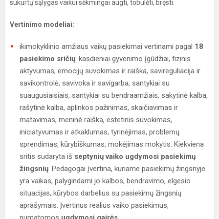
sukurtų sąlygas vaikui sėkmingai augti, tobulėti, bręsti.
Vertinimo modeliai:
ikimokyklinio amžiaus vaikų pasiekimai vertinami pagal
18
pasiekimo sričių
: kasdieniai gyvenimo įgūdžiai, fizinis
aktyvumas, emocijų suvokimas ir raiška, savireguliacija ir
savikontrolė, savivoka ir savigarba, santykiai su
suaugusiaisiais, santykiai su bendraamžiais, sakytinė kalba,
rašytinė kalba, aplinkos pažinimas, skaičiavimas ir
matavimas, meninė raiška, estetinis suvokimas,
iniciatyvumas ir atkaklumas, tyrinėjimas, problemų
sprendimas, kūrybiškumas, mokėjimas mokytis. Kiekviena
sritis sudaryta iš
septynių vaiko ugdymosi pasiekimų
žingsnių
. Pedagogai įvertina, kuriame pasiekimų žingsnyje
yra vaikas, palygindami jo kalbos, bendravimo, elgesio
situacijas, kūrybos darbelius su pasiekimų žingsnių
aprašymais. Įvertinus realius vaiko pasiekimus,
numatomos
ugdymosi gairės
.