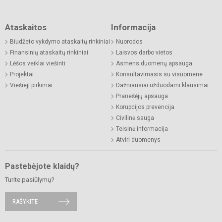
Ataskaitos
Informacija
Biudžeto vykdymo ataskaitų rinkiniai
Nuorodos
Finansinių ataskaitų rinkiniai
Laisvos darbo vietos
Lėšos veiklai viešinti
Asmens duomenų apsauga
Projektai
Konsultavimasis su visuomene
Viešieji pirkimai
Dažniausiai užduodami klausimai
Pranešėjų apsauga
Korupcijos prevencija
Civilinė sauga
Teisinė informacija
Atviri duomenys
Pastebėjote klaidų?
Turite pasiūlymų?
RAŠYKITE