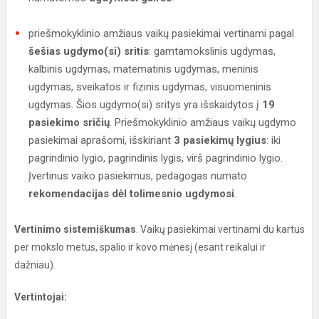
priešmokyklinio amžiaus vaikų pasiekimai vertinami pagal
šešias ugdymo(si) sritis
: gamtamokslinis ugdymas,
kalbinis ugdymas, matematinis ugdymas, meninis
ugdymas, sveikatos ir fizinis ugdymas, visuomeninis
ugdymas. Šios ugdymo(si) sritys yra išskaidytos į
19
pasiekimo sričių
. Priešmokyklinio amžiaus vaikų ugdymo
pasiekimai aprašomi, išskiriant
3 pasiekimų lygius
: iki
pagrindinio lygio, pagrindinis lygis, virš pagrindinio lygio.
Įvertinus vaiko pasiekimus, pedagogas numato
rekomendacijas dėl tolimesnio ugdymosi
.
Vertinimo sistemiškumas
. Vaikų pasiekimai vertinami du kartus
per mokslo metus, spalio ir kovo mėnesį (esant reikalui ir
dažniau).
Vertintojai: