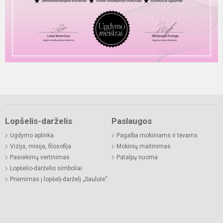
Lopšelis-darželis
Paslaugos
Ugdymo aplinka
Pagalba mokiniams ir tėvams
Vizija, misija, filosofija
Mokinių maitinimas
Pasiekimų vertinimas
Patalpų nuoma
Lopšelio-darželio simboliai
Priėmimas į lopšelį-darželį „Saulutė“