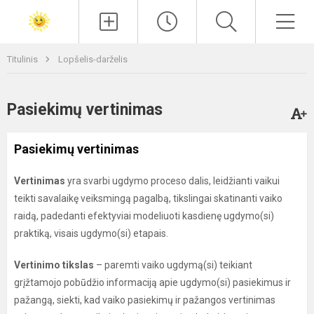
Paieška
Men
Titulinis
Lopšelis-darželis
Pasiekimų vertinimas
Pasiekimų vertinimas
Vertinimas
yra svarbi ugdymo proceso dalis, leidžianti vaikui
teikti savalaikę veiksmingą pagalbą, tikslingai skatinanti vaiko
raidą, padedanti efektyviai modeliuoti kasdienę ugdymo(si)
praktiką, visais ugdymo(si) etapais.
Vertinimo tikslas
– paremti vaiko ugdymą(si) teikiant
grįžtamojo pobūdžio informaciją apie ugdymo(si) pasiekimus ir
pažangą, siekti, kad vaiko pasiekimų ir pažangos vertinimas