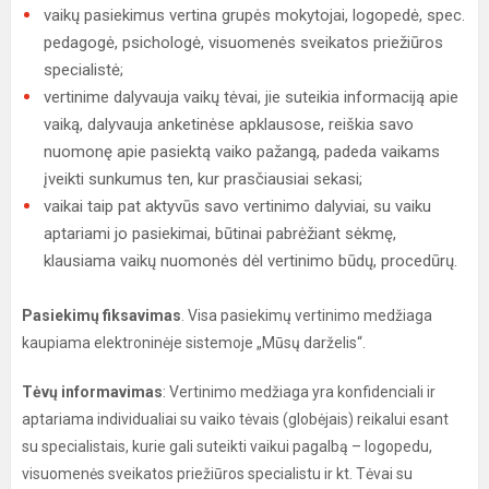
vaikų pasiekimus vertina grupės mokytojai, logopedė, spec.
pedagogė, psichologė, visuomenės sveikatos priežiūros
specialistė;
vertinime dalyvauja vaikų tėvai, jie suteikia informaciją apie
vaiką, dalyvauja anketinėse apklausose, reiškia savo
nuomonę apie pasiektą vaiko pažangą, padeda vaikams
įveikti sunkumus ten, kur prasčiausiai sekasi;
vaikai taip pat aktyvūs savo vertinimo dalyviai, su vaiku
aptariami jo pasiekimai, būtinai pabrėžiant sėkmę,
klausiama vaikų nuomonės dėl vertinimo būdų, procedūrų.
Pasiekimų fiksavimas
. Visa pasiekimų vertinimo medžiaga
kaupiama elektroninėje sistemoje „Mūsų darželis“.
Tėvų informavimas
: Vertinimo medžiaga yra konfidenciali ir
aptariama individualiai su vaiko tėvais (globėjais) reikalui esant
su specialistais, kurie gali suteikti vaikui pagalbą – logopedu,
visuomenės sveikatos priežiūros specialistu ir kt. Tėvai su