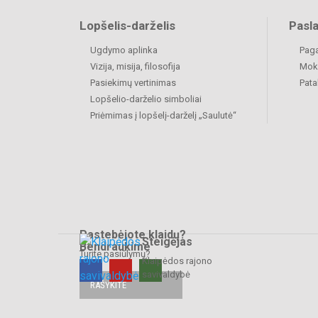
Lopšelis-darželis
Pasl
Ugdymo aplinka
Paga
Vizija, misija, filosofija
Moki
Pasiekimų vertinimas
Pat
Lopšelio-darželio simboliai
Priėmimas į lopšelį-darželį „Saulutė“
Pastebėjote klaidų?
Steigėjas
Bendraukime
Turite pasiūlymų?
Klaipėdos rajono
savivaldybė
RAŠYKITE