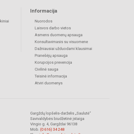
Informacija
kiniai
Nuorodos
Laisvos darbo vietos
Asmens duomenų apsauga
Konsultavimasis su visuomene
Dažniausiai užduodami klausimai
Pranešėjų apsauga
Korupcijos prevencija
Civilinė sauga
Teisinė informacija
Atviri duomenys
Gargždų lopšelis-darželis „Saulutė“
Savivaldybės biudžetinė įstaiga
Vingio g. 4, Gargždai 96138
Mob.
(0 616) 34 248