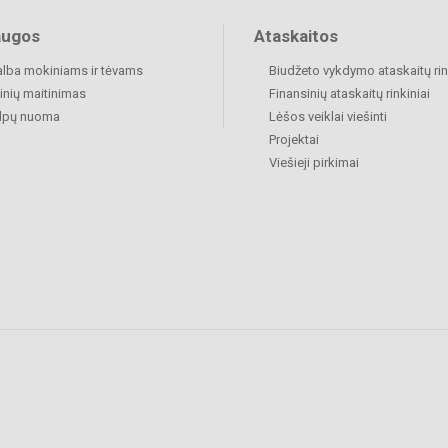
augos
Ataskaitos
lba mokiniams ir tėvams
Biudžeto vykdymo ataskaitų rin
nių maitinimas
Finansinių ataskaitų rinkiniai
alpų nuoma
Lėšos veiklai viešinti
Projektai
Viešieji pirkimai