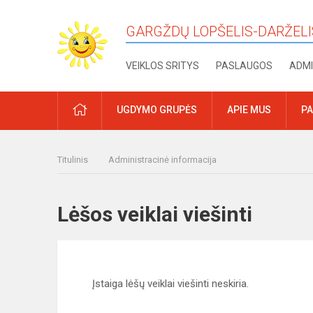
GARGŽDŲ LOPŠELIS-DARŽELI
VEIKLOS SRITYS
PASLAUGOS
ADMI
PRADŽIA
UGDYMO GRUPĖS
APIE MUS
PA
Titulinis
Administracinė informacija
Lėšos veiklai viešinti
Įstaiga lėšų veiklai viešinti neskiria.