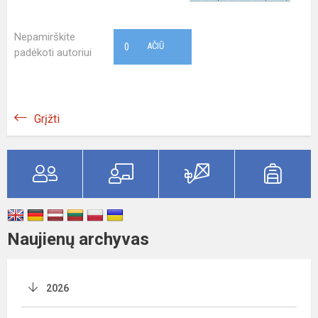
Nepamirškite
0
AČIŪ
padėkoti autoriui
Grįžti
Naujienų archyvas
2026