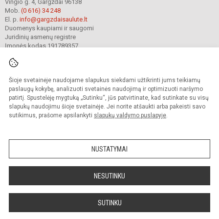
Vingio g. 4, Gargždai 96138
Mob.
(0 616) 34 248
El. p.
info@gargzdaisaulute.lt
Duomenys kaupiami ir saugomi
Juridinių asmenų registre
Įmonės kodas 191789357
Šioje svetainėje naudojame slapukus siekdami užtikrinti jums teikiamų
© 2023. Gargždų lopšelis-darželis „Saulutė“. Visos teisės saugomos.
Kopijuoti turinį be raštiško įstaigos administracijos sutikimo griežtai draudžiama.
paslaugų kokybę, analizuoti svetainės naudojimą ir optimizuoti naršymo
patirtį. Spustelėję mygtuką „Sutinku“, jūs patvirtinate, kad sutinkate su visų
Prieinamumo paraiška
Slapukų valdymas
slapukų naudojimu šioje svetainėje. Jei norite atšaukti arba pakeisti savo
sutikimus, prašome apsilankyti
slapukų valdymo puslapyje
.
Sumanus būdas atnaujinti
mokyklos interneto
svetainę
NUSTATYMAI
NESUTINKU
SUTINKU