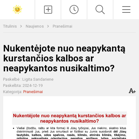
Paieška
Men
Titulinis
Naujienos
Pranešimai
Nukentėjote nuo neapykantą
kurstančios kalbos ar
neapykantos nusikaltimo?
Paskelbė : Ligita Sandariene
Paskelbta: 2024-12-19
Kategorija:
Pranešimai