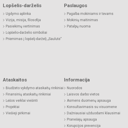
Lopšelis-darželis
Paslaugos
Ugdymo aplinka
Pagalba mokiniams ir tėvams
Vizija, misija, filosofija
Mokinių maitinimas
Pasiekimų vertinimas
Patalpų nuoma
Lopšelio-darželio simboliai
Priėmimas į lopšelį-darželį „Saulutė“
Ataskaitos
Informacija
Biudžeto vykdymo ataskaitų rinkiniai
Nuorodos
Finansinių ataskaitų rinkiniai
Laisvos darbo vietos
Lėšos veiklai viešinti
Asmens duomenų apsauga
Projektai
Konsultavimasis su visuomene
Viešieji pirkimai
Dažniausiai užduodami klausimai
Pranešėjų apsauga
Korupcijos prevencija