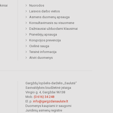
kiniai
Nuorodos
Laisvos darbo vietos
Asmens duomenų apsauga
Konsultavimasis su visuomene
Dažniausiai užduodami klausimai
Pranešėjų apsauga
Korupcijos prevencija
Civilinė sauga
Teisinė informacija
Atviri duomenys
Gargždų lopšelis-darželis „Saulutė“
Savivaldybės biudžetinė įstaiga
Vingio g. 4, Gargždai 96138
Mob.
(0 616) 34 248
El. p.
info@gargzdaisaulute.lt
Duomenys kaupiami ir saugomi
Juridinių asmenų registre