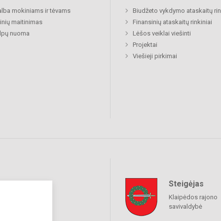
lba mokiniams ir tėvams
Biudžeto vykdymo ataskaitų rin
nių maitinimas
Finansinių ataskaitų rinkiniai
alpų nuoma
Lėšos veiklai viešinti
Projektai
Viešieji pirkimai
Steigėjas
raukime
Klaipėdos rajono
savivaldybė