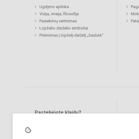
Ugdymo aplinka
Paga
Vizija, misija, filosofija
Moki
Pasiekimų vertinimas
Pat
Lopšelio-darželio simboliai
Priėmimas į lopšelį-darželį „Saulutė“
Pastebėjote klaidų?
Bend
Turite pasiūlymų?
RAŠYKITE