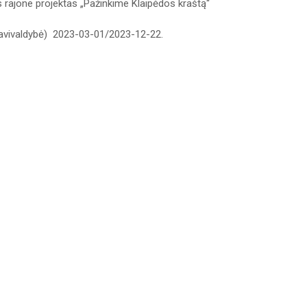
s rajone projektas „Pažinkime Klaipėdos kraštą“
 savivaldybė) 2023-03-01/2023-12-22.