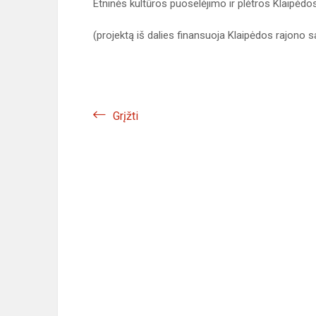
Etninės kultūros puoselėjimo ir plėtros Klaipėdo
(projektą iš dalies finansuoja Klaipėdos rajono
Grįžti