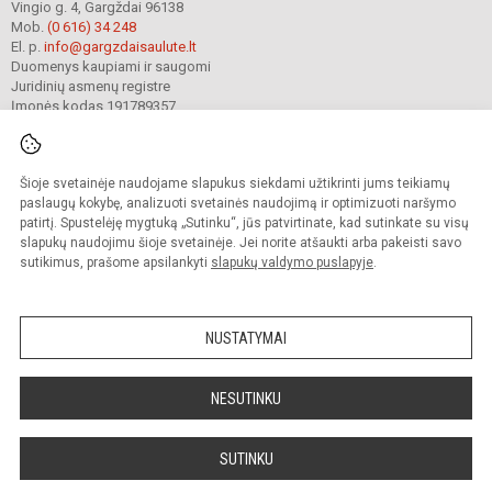
Vingio g. 4, Gargždai 96138
Mob.
(0 616) 34 248
El. p.
info@gargzdaisaulute.lt
Duomenys kaupiami ir saugomi
Juridinių asmenų registre
Įmonės kodas 191789357
Šioje svetainėje naudojame slapukus siekdami užtikrinti jums teikiamų
© 2023. Gargždų lopšelis-darželis „Saulutė“. Visos teisės saugomos.
Kopijuoti turinį be raštiško įstaigos administracijos sutikimo griežtai draudžiama.
paslaugų kokybę, analizuoti svetainės naudojimą ir optimizuoti naršymo
patirtį. Spustelėję mygtuką „Sutinku“, jūs patvirtinate, kad sutinkate su visų
Prieinamumo paraiška
Slapukų valdymas
slapukų naudojimu šioje svetainėje. Jei norite atšaukti arba pakeisti savo
sutikimus, prašome apsilankyti
slapukų valdymo puslapyje
.
Sumanus būdas atnaujinti
mokyklos interneto
svetainę
NUSTATYMAI
NESUTINKU
SUTINKU