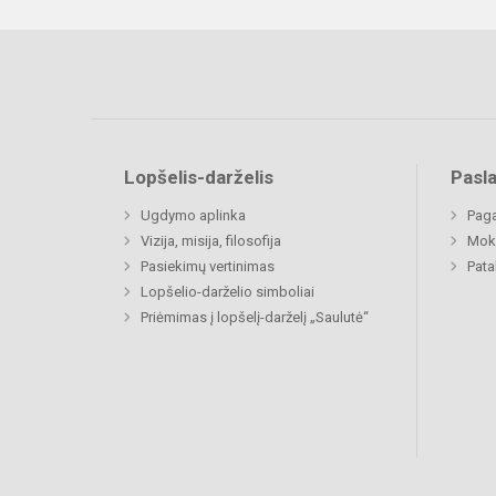
Lopšelis-darželis
Pasl
Ugdymo aplinka
Paga
Vizija, misija, filosofija
Moki
Pasiekimų vertinimas
Pat
Lopšelio-darželio simboliai
Priėmimas į lopšelį-darželį „Saulutė“