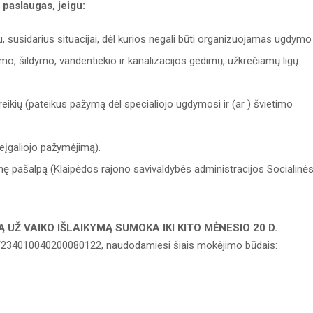
paslaugas, jeigu:
 susidarius situacijai, dėl kurios negali būti organizuojamas ugdymo
o, šildymo, vandentiekio ir kanalizacijos gedimų, užkrečiamų ligų
oreikių (pateikus pažymą dėl specialiojo ugdymosi ir (ar ) švietimo
eįgaliojo pažymėjimą).
linę pašalpą (Klaipėdos rajono savivaldybės administracijos Socialinė
Ą UŽ VAIKO IŠLAIKYMĄ SUMOKA IKI KITO MĖNESIO 20 D.
T234010040200080122, naudodamiesi šiais mokėjimo būdais: