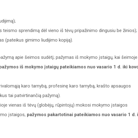
udijimą);
us teismo sprendimą dėl vieno iš tėvų pripažinimo dingusiu be žinios);
s (pateikus gimimo liudijimo kopiją).
s pažymą apie šeimos sudėtį; pažymas iš mokymo įstaigų, kai šeimoje
 pažymos iš mokymo įstaigų pateikiamos nuo vasario 1 d. iki kov
 (privalomąją karo tarnybą, profesinę karo tarnybą, krašto apsaugos
kus tai patvirtinančią pažymą).
ioje vienas iš tėvų (globėjų, rūpintojų) mokosi mokymo įstaigos
ymo įstaigos,
pažymos pakartotinai pateikiamos nuo vasario 1 d. i