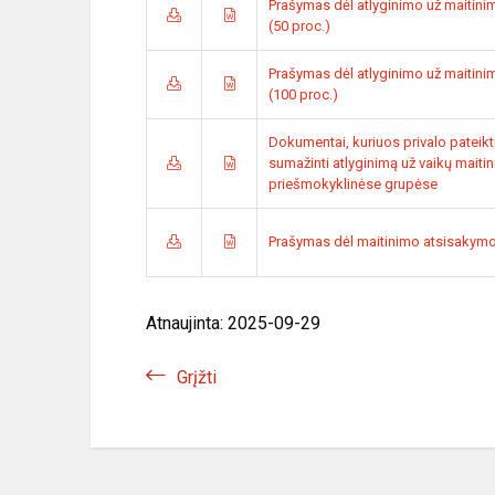
Prašymas dėl atlyginimo už maitini
(50 proc.)
Prašymas dėl atlyginimo už maitini
(100 proc.)
Dokumentai, kuriuos privalo pateikti
sumažinti atlyginimą už vaikų maiti
priešmokyklinėse grupėse
Prašymas dėl maitinimo atsisakym
Atnaujinta: 2025-09-29
Grįžti