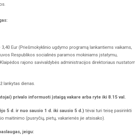
os.
gas:
– 3,40 Eur (Priešmokyklinio ugdymo programą lankantiems vaikams,
etuvos Respublikos socialinės paramos mokiniams įstatymu,
laipėdos rajono savivaldybės administracijos direktoriaus nustato
 lankytas dienas.
tojai) privalo informuoti įstaigą vakare arba ryte iki 8.15 val.
jo 5 d. ir nuo sausio 1 d. iki sausio 5 d.)
tėvai turi teisę pasirinkti
 maitinimo (pusryčių, pietų, vakarienės jie atsisako).
aslaugas, jeigu: