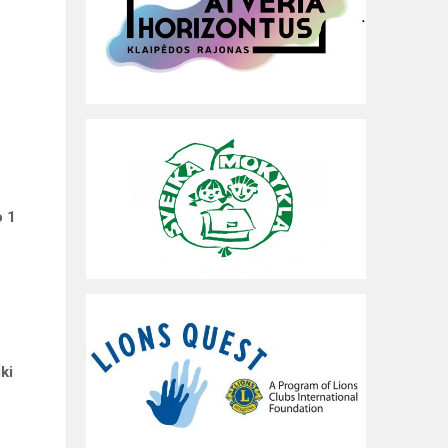
o 1
ki