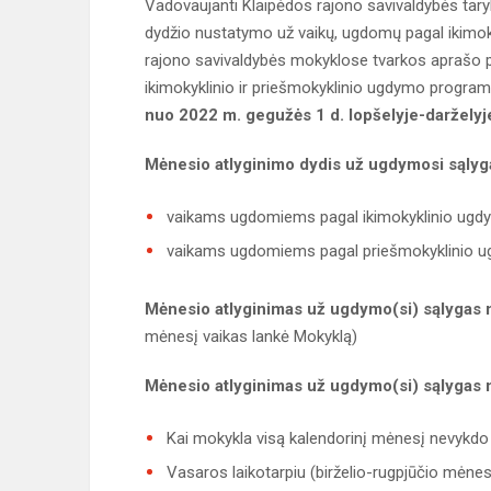
Vadovaujanti Klaipėdos rajono savivaldybės tary
dydžio nustatymo už vaikų, ugdomų pagal ikimok
rajono savivaldybės mokyklose tvarkos aprašo p
ikimokyklinio ir priešmokyklinio ugdymo progra
nuo 2022 m. gegužės 1 d. lopšelyje-darželyj
Mėnesio atlyginimo dydis už ugdymosi sąlyg
vaikams ugdomiems pagal ikimokyklinio ug
vaikams ugdomiems pagal priešmokyklinio 
Mėnesio atlyginimas už ugdymo(si) sąlygas
mėnesį vaikas lankė Mokyklą)
Mėnesio atlyginimas už ugdymo(si) sąlyga
Kai mokykla visą kalendorinį mėnesį nevykdo 
Vasaros laikotarpiu (birželio-rugpjūčio mėne