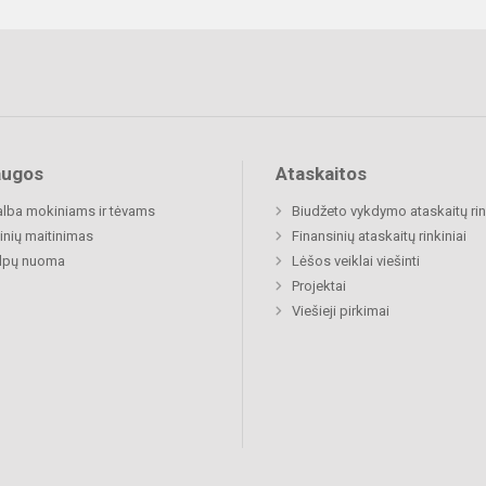
augos
Ataskaitos
lba mokiniams ir tėvams
Biudžeto vykdymo ataskaitų rin
nių maitinimas
Finansinių ataskaitų rinkiniai
alpų nuoma
Lėšos veiklai viešinti
Projektai
Viešieji pirkimai