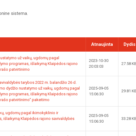
onine sistema.
Atnaujinta
Dydis
nustatymo už vaikų, ugdomų pagal
2023-10-30
gdymo programas, išlaikymą Klaipėdos rajono
27.58 K
20:03:03
rašo patvirtinimo
vivaldybės tarybos 2022 m. balandžio 26 d.
nimo dydžio nustatymo už vaikų, ugdomų pagal
2025-09-05
29.81 K
gdymo programas, išlaikymą Klaipėdos rajono
15:06:30
rašo patvirtinimo“ pakeitimo
kų, ugdomų pagal ikimokyklinio ir
2025-09-05
 išlaikymą Klaipėdos rajono savivaldybės
33.28 K
15:06:30