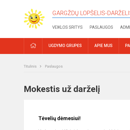
GARGŽDŲ LOPŠELIS-DARŽELI
VEIKLOS SRITYS
PASLAUGOS
ADMI
PRADŽIA
UGDYMO GRUPĖS
APIE MUS
PA
Titulinis
Paslaugos
Mokestis už darželį
Tėvelių dėmesiui!