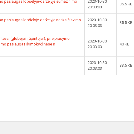
mo paslaugas lopšelyje-darželyje sumažinimo
2023-10-30
36.5 KB
20:03:03
mo paslaugas lopšelyje-darželyje neskaičiavimo
2023-10-30
35.5 KB
20:03:03
 tėvai (globėjai, rūpintojai), prie prašymo
2023-10-30
nimo paslaugas ikimokyklinėse ir
40 KB
20:03:03
2023-10-30
o
33.5 KB
20:03:03