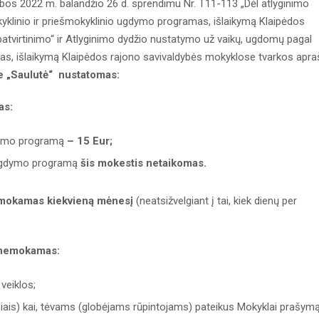
bos 2022 m. balandžio 26 d. sprendimu Nr. T11-113 „Dėl atlyginimo
yklinio ir priešmokyklinio ugdymo programas, išlaikymą Klaipėdos
atvirtinimo“ ir Atlyginimo dydžio nustatymo už vaikų, ugdomų pagal
mas, išlaikymą Klaipėdos rajono savivaldybės mokyklose tvarkos apra
e „Saulutė“ nustatomas:
as:
dymo programą
– 15 Eur;
ugdymo programą
šis mokestis netaikomas.
 mokamas kiekvieną mėnesį
(neatsižvelgiant į tai, kiek dienų per
s nemokamas:
veiklos;
siais) kai, tėvams (globėjams rūpintojams) pateikus Mokyklai prašymą