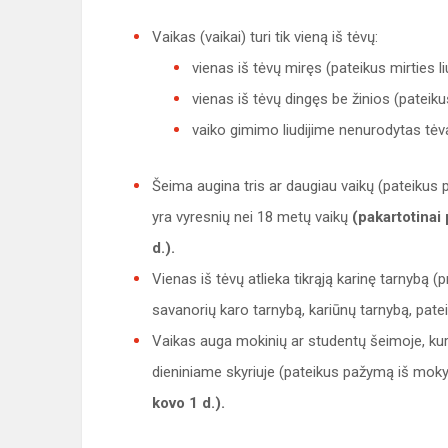
Vaikas (vaikai) turi tik vieną iš tėvų:
vienas iš tėvų miręs (pateikus mirties li
vienas iš tėvų dingęs be žinios (pateik
vaiko gimimo liudijime nenurodytas tėva
Šeima augina tris ar daugiau vaikų (pateiku
yra vyresnių nei 18 metų vaikų
(pakartotinai
d.).
Vienas iš tėvų atlieka tikrąją karinę tarnybą
savanorių karo tarnybą, kariūnų tarnybą, patei
Vaikas auga mokinių ar studentų šeimoje, kur
dieniniame skyriuje (pateikus pažymą iš mok
kovo 1 d.).