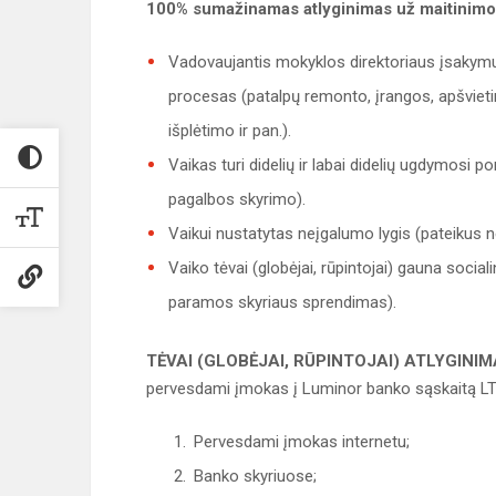
100% sumažinamas atlyginimas už maitinimo 
Vadovaujantis mokyklos direktoriaus įsakymu,
procesas (patalpų remonto, įrangos, apšvietim
išplėtimo ir pan.).
Vaikas turi didelių ir labai didelių ugdymosi p
pagalbos skyrimo).
Vaikui nustatytas neįgalumo lygis (pateikus n
Vaiko tėvai (globėjai, rūpintojai) gauna socia
paramos skyriaus sprendimas).
TĖVAI (GLOBĖJAI, RŪPINTOJAI) ATLYGINIM
pervesdami įmokas į Luminor banko sąskaitą L
Pervesdami įmokas internetu;
Banko skyriuose;