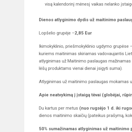
visą kalendorinį mėnesį vaikas nelanko įstaig
Dienos atlyginimo dydis už maitinimo paslau
Lopšelio grupėje –
2,85 Eur
Ikimokyklinio, priešmokyklinio ugdymo grupėse 
kuriems maitinimas skiriamas vadovaujantis Li
atlyginimas už Maitinimo paslaugas mažinamas K
lėšų produktams vienai dienai įsigyti suma).
Atlyginimas už maitinimo paslaugas mokamas už
Apie neatvykimą į įstaigą tėvai (globėjai, rūpin
Du kartus per metus
(nuo rugsėjo 1 d. iki rugsė
dienos maitinimo skaičių (pateikus prašymą, kokio
50% sumažinamas atlyginimas už maitinimo p